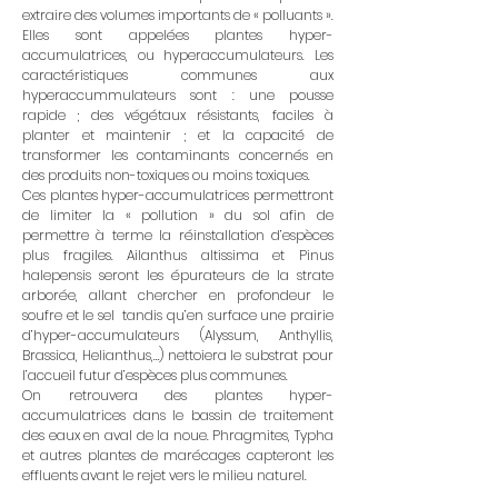
extraire des volumes importants de «
polluants
».
Elles sont appelées plantes hyper-
accumulatrices, ou hyperaccumulateurs. Les
caractéristiques communes aux
hyperaccummulateurs sont : une pousse
rapide ; des végétaux résistants, faciles à
planter et maintenir ; et la capacité de
transformer les
contaminants
concernés en
des produits non-toxiques ou moins toxiques.
Ces plantes hyper-accumulatrices permettront
de limiter la « pollution » du sol afin de
permettre à terme la réinstallation d’espèces
plus fragiles. Ailanthus altissima et Pinus
halepensis seront les épurateurs de la strate
arborée, allant chercher en profondeur le
soufre et le sel tandis qu’en surface une prairie
d’hyper-accumulateurs (Alyssum, Anthyllis,
Brassica, Helianthus,…) nettoiera le substrat pour
l’accueil futur d’espèces plus communes.
On retrouvera des plantes hyper-
accumulatrices dans le bassin de traitement
des eaux en aval de la noue. Phragmites, Typha
et autres plantes de marécages capteront les
effluents avant le rejet vers le milieu naturel.