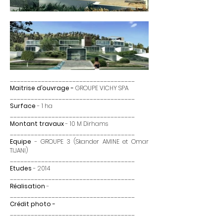
____________________________________
Maitrise d’ouvrage -
GROUPE VICHY SPA
____________________________________
Surface
-
1 ha
____________________________________
Montant travaux
- 10 M Dirhams
____________________________________
Equipe
-
GROUPE 3 (Skander AMINE et Omar
TIJANI)
____________________________________
Etudes
- 2014
____________________________________
Réalisation
-
____________________________________
Crédit photo -
____________________________________