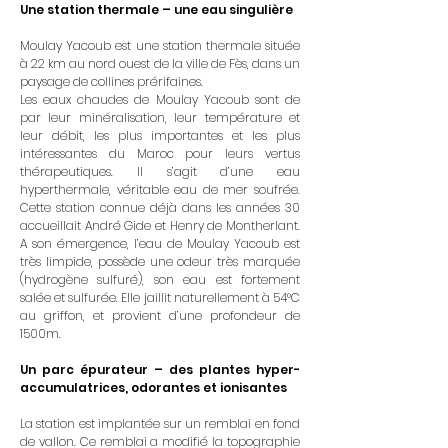
Une station thermale – une eau singulière
Moulay Yacoub est une station thermale située
à 22 km au nord ouest de la ville de Fès, dans un
paysage de collines prérifaines.
Les eaux chaudes de Moulay Yacoub sont de
par leur minéralisation, leur température et
leur débit, les plus importantes et les plus
intéressantes du Maroc pour leurs vertus
thérapeutiques. Il s’agit d’une eau
hyperthermale, véritable eau de mer soufrée.
Cette station connue déjà dans les années 30
accueillait André Gide et Henry de Montherlant.
A son émergence, l’eau de Moulay Yacoub est
très limpide, possède une odeur très marquée
(hydrogène sulfuré), son eau est fortement
salée et sulfurée. Elle jaillit naturellement à 54°C
au griffon, et provient d’une profondeur de
1500m.
Un parc épurateur – des plantes hyper-
accumulatrices, odorantes et ionisantes
La station est implantée sur un remblai en fond
de vallon. Ce remblai a modifié la topographie