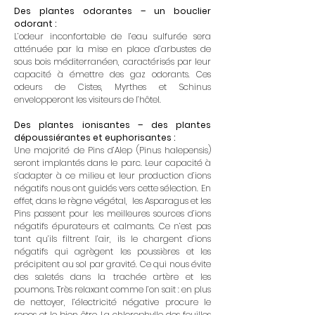
Des plantes odorantes – un bouclier
odorant :
L’odeur inconfortable de l’eau sulfurée sera
atténuée par la mise en place d’arbustes de
sous bois méditerranéen, caractérisés par leur
capacité à émettre des gaz odorants. Ces
odeurs de Cistes, Myrthes et Schinus
envelopperont les visiteurs de l’hôtel.
Des plantes ionisantes – des plantes
dépoussiérantes et euphorisantes :
Une majorité de Pins d’Alep (Pinus halepensis)
seront implantés dans le parc. Leur capacité à
s’adapter à ce milieu et leur production d’ions
négatifs nous ont guidés vers cette sélection. En
effet, dans le règne végétal, les Asparagus et les
Pins passent pour les meilleures sources d’ions
négatifs épurateurs et calmants. Ce n’est pas
tant qu’ils filtrent l’air, ils le chargent d’ions
négatifs qui agrègent les poussières et les
précipitent au sol par gravité. Ce qui nous évite
des saletés dans la trachée artère et les
poumons. Très relaxant comme l’on sait : en plus
de nettoyer, l’électricité négative procure le
repos et le bien être. La chlorophylle des feuilles