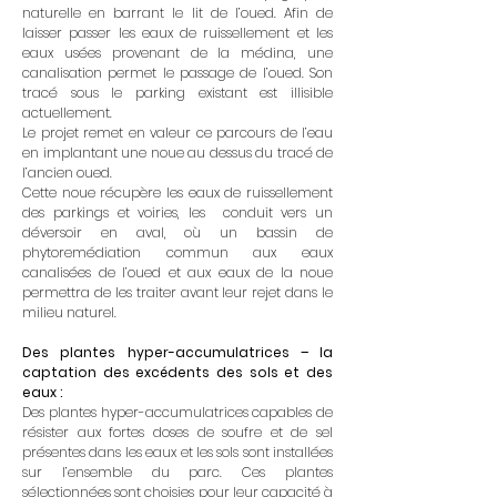
naturelle en barrant le lit de l’oued. Afin de
laisser passer les eaux de ruissellement et les
eaux usées provenant de la médina, une
canalisation permet le passage de l’oued. Son
tracé sous le parking existant est illisible
actuellement.
Le projet remet en valeur ce parcours de l’eau
en implantant une noue au dessus du tracé de
l’ancien oued.
Cette noue récupère les eaux de ruissellement
des parkings et voiries, les conduit vers un
déversoir en aval, où un bassin de
phytoremédiation commun aux eaux
canalisées de l’oued et aux eaux de la noue
permettra de les traiter avant leur rejet dans le
milieu naturel.
Des plantes hyper-accumulatrices – la
captation des excédents des sols et des
eaux :
Des plantes hyper-accumulatrices capables de
résister aux fortes doses de soufre et de sel
présentes dans les eaux et les sols sont installées
sur l’ensemble du parc. Ces plantes
sélectionnées sont choisies pour leur capacité à