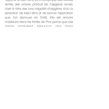
vertes des arbres produit de l’oxygène ionisé,
c'est-à-dire des ions négatifs d’oxygène, d’où la
sensation de bien-être et de bonne respiration
que l’on éprouve en forêt. Elle est encore
meilleure dans les forêts de Pins parce que ces
arbres produisent beaucoup plus d’ions
négatifs que les autres. Cette atmosphère
enrichie en ions négatifs est très favorable à la
santé et aux malades des voies respiratoires.
Ce parc fonctionnera alors comme une
« station d’épuration par le végétal », traitant à
la fois le sol, les eaux et l’air. Au-delà de sa
fonction d’épurateur, ce parc boisé contribuera
au bien-être des clients par le maintient d’une
hygrométrie confortable et la production d’un
ombrage rafraîchissant.
Un parc forestier – un hôtel et son parking
noyé dans le végétal
Tapis dans le végétal, l'hôtel se terre dans le
versant boisé à bonne distance de toute
voiture. Le parking est maintenu en partie basse
du site sur la plateforme existante légèrement