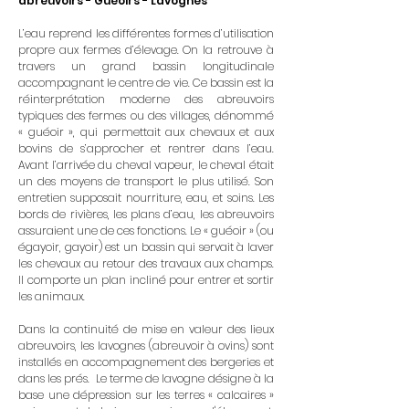
abreuvoirs - Gueoirs - Lavognes
L’eau reprend les différentes formes d’utilisation
propre aux fermes d’élevage. On la retrouve à
travers un grand bassin longitudinale
accompagnant le centre de vie. Ce bassin est la
réinterprétation moderne des abreuvoirs
typiques des fermes ou des villages, dénommé
« guéoir », qui permettait aux chevaux et aux
bovins de s’approcher et rentrer dans l’eau.
Avant l’arrivée du cheval vapeur, le cheval était
un des moyens de transport le plus utilisé. Son
entretien supposait nourriture, eau, et soins. Les
bords de rivières, les plans d’eau, les abreuvoirs
assuraient une de ces fonctions. Le « guéoir » (ou
égayoir, gayoir) est un bassin qui servait à laver
les chevaux au retour des travaux aux champs.
Il comporte un plan incliné pour entrer et sortir
les animaux.
Dans la continuité de mise en valeur des lieux
abreuvoirs, les lavognes (abreuvoir à ovins) sont
installés en accompagnement des bergeries et
dans les prés. Le terme de lavogne désigne à la
base une
dépression
sur les terres « calcaires »