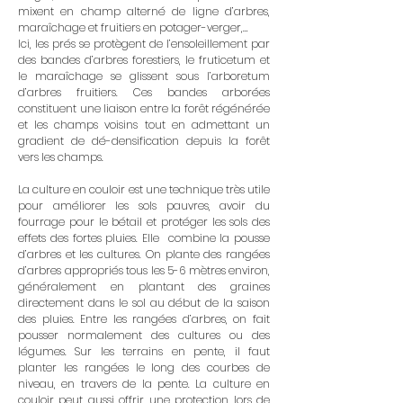
mixent en champ alterné de ligne d’arbres,
maraîchage et fruitiers en potager-verger,…
Ici, les prés se protègent de l’ensoleillement par
des bandes d’arbres forestiers, le fruticetum et
le maraîchage se glissent sous l’arboretum
d’arbres fruitiers. Ces bandes arborées
constituent une liaison entre la forêt régénérée
et les champs voisins tout en admettant un
gradient de dé-densification depuis la forêt
vers les champs.
La culture en couloir est une technique très utile
pour améliorer les sols pauvres, avoir du
fourrage pour le bétail et protéger les sols des
effets des fortes pluies. Elle combine la pousse
d’arbres et les cultures. On plante des rangées
d’arbres appropriés tous les 5-6 mètres environ,
généralement en plantant des graines
directement dans le sol au début de la saison
des pluies. Entre les rangées d’arbres, on fait
pousser normalement des cultures ou des
légumes. Sur les terrains en pente, il faut
planter les rangées le long des courbes de
niveau, en travers de la pente. La culture en
couloir peut aussi offrir une protection lors de