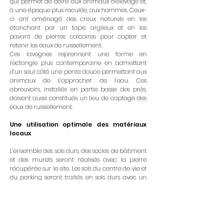
qui permet de boire aux animaux d'
élevage
et,
à une époque plus reculée, aux hommes. Ceux-
ci ont aménagé des creux naturels en les
étanchant par un tapis argileux et en les
pavant de pierres calcaires pour capter et
retenir les eaux de
ruissellement
.
Ces lavognes reprennent une forme en
rectangle plus contemporaine en admettant
d’un seul côté une pente douce permettant aux
animaux de s’approcher de l’eau. Ces
abreuvoirs, installés en partie basse des prés,
doivent aussi constitués un lieu de captage des
eaux de ruissellement.
Une utilisation optimale des matériaux
locaux
L’ensemble des sols durs, des socles de bâtiment
et des murets seront réalisés avec la pierre
récupérée sur le site. Les sols du centre de vie et
du parking seront traités en sols durs avec un
hérisson de pierre. Technique ancestrale utilisée
pour les aires de battage du blé dans les
villages, ce traitement de sol paré parfaitement
en adéquation avec l’histoire agricole que doit