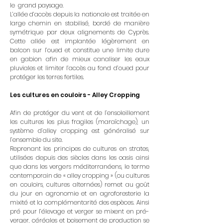
le grand paysage.
L’allée d’accès depuis la nationale est traitée en
large chemin en stabilisé, bordé de manière
symétrique par deux alignements de Cyprès.
Cette allée est implantée légèrement en
balcon sur l’oued et constitue une limite dure
en gabion afin de mieux canaliser les eaux
pluviales et limiter l’accès au fond d’oued pour
protéger les terres fertiles.
Les cultures en couloirs - Alley Cropping
Afin de protéger du vent et de l’ensoleillement
les cultures les plus fragiles (maraîchage), un
système d’alley cropping est généralisé sur
l’ensemble du site.
Reprenant les principes de cultures en strates,
utilisées depuis des siècles dans les oasis ainsi
que dans les vergers méditerranéens, le terme
contemporain de « alley cropping » (ou cultures
en couloirs, cultures alternées) remet au goût
du jour en agronomie et en agroforesterie la
mixité et la complémentarité des espèces. Ainsi
pré pour l’élevage et verger se mixent en pré-
verger, céréales et boisement de production se