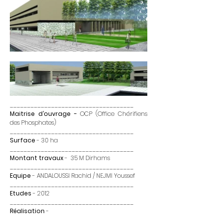
____________________________________
Maitrise d’ouvrage -
OCP (Office Chérifiens
des Phosphates)
____________________________________
Surface
- 30 ha
____________________________________
Montant travaux
- 35 M Dirhams
____________________________________
Equipe
- ANDALOUSSI Rachid / NEJMI Youssef
____________________________________
Etudes
- 2012
____________________________________
Réalisation
-
____________________________________