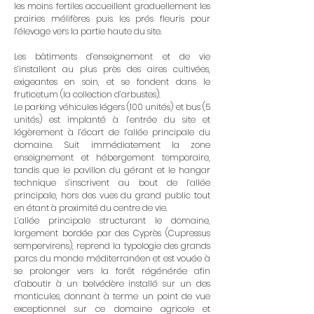
les moins fertiles accueillent graduellement les
prairies mélifères puis les prés fleuris pour
l’élevage vers la partie haute du site.
Les bâtiments d’enseignement et de vie
s’installent au plus près des aires cultivées,
exigeantes en soin, et se fondent dans le
fruticetum (la collection d’arbustes).
Le parking véhicules légers (100 unités) et bus (5
unités) est implanté à l’entrée du site et
légèrement à l’écart de l’allée principale du
domaine. Suit immédiatement la zone
enseignement et hébergement temporaire,
tandis que le pavillon du gérant et le hangar
technique s’inscrivent au bout de l’allée
principale, hors des vues du grand public tout
en étant à proximité du centre de vie.
L’allée principale structurant le domaine,
largement bordée par des Cyprès (Cupressus
sempervirens), reprend la typologie des grands
parcs du monde méditerranéen et est vouée à
se prolonger vers la forêt régénérée afin
d’aboutir à un belvédère installé sur un des
monticules, donnant à terme un point de vue
exceptionnel sur ce domaine agricole et