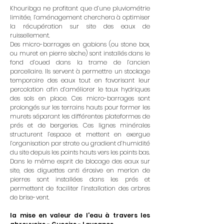
Khouribga ne profitant que d’une pluviométrie
limitée, l’aménagement cherchera à optimiser
la récupération sur site des eaux de
ruissellement.
Des micro-barrages en gabions (ou stone box,
ou muret en pierre sèche) sont installés dans le
fond d’oued dans la trame de l’ancien
parcellaire. Ils servent à permettre un stockage
temporaire des eaux tout en favorisant leur
percolation afin d’améliorer le taux hydriques
des sols en place. Ces micro-barrages sont
prolongés sur les terrains hauts pour former les
murets séparant les différentes plateformes de
prés et de bergeries. Ces lignes minérales
structurent l’espace et mettent en exergue
l’organisation par strate ou gradient d’humidité
du site depuis les points hauts vers les points bas.
Dans le même esprit de blocage des eaux sur
site, des diguettes anti érosive en merlon de
pierres sont installées dans les prés et
permettent de faciliter l’installation des arbres
de brise-vent.
la mise en valeur de l'eau à travers les