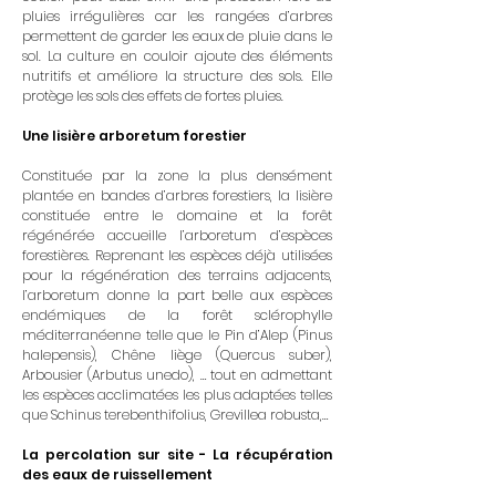
pluies irrégulières car les rangées d’arbres
permettent de garder les eaux de pluie dans le
sol. La culture en couloir ajoute des éléments
nutritifs et améliore la structure des sols. Elle
protège les sols des effets de fortes pluies.
Une lisière arboretum forestier
Constituée par la zone la plus densément
plantée en bandes d’arbres forestiers, la lisière
constituée entre le domaine et la forêt
régénérée accueille l’arboretum d’espèces
forestières. Reprenant les espèces déjà utilisées
pour la régénération des terrains adjacents,
l’arboretum donne la part belle aux espèces
endémiques de la forêt sclérophylle
méditerranéenne telle que le Pin d’Alep (Pinus
halepensis), Chêne liège (Quercus suber),
Arbousier (Arbutus unedo), … tout en admettant
les espèces acclimatées les plus adaptées telles
que Schinus terebenthifolius, Grevillea robusta,…
La percolation sur site - La récupération
des eaux de ruissellement