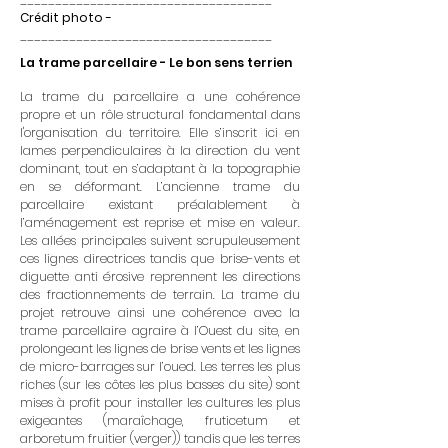
Crédit photo -
____________________________________
La trame parcellaire - Le bon sens terrien
La trame du parcellaire a une cohérence
propre et un rôle structural fondamental dans
l'organisation du territoire. Elle s’inscrit ici en
lames perpendiculaires à la direction du vent
dominant, tout en s’adaptant à la topographie
en se déformant. L’ancienne trame du
parcellaire existant préalablement à
l’aménagement est reprise et mise en valeur.
Les allées principales suivent scrupuleusement
ces lignes directrices tandis que brise-vents et
diguette anti érosive reprennent les directions
des fractionnements de terrain. La trame du
projet retrouve ainsi une cohérence avec la
trame parcellaire agraire à l’Ouest du site, en
prolongeant les lignes de brise vents et les lignes
de micro-barrages sur l’oued. Les terres les plus
riches (sur les côtes les plus basses du site) sont
mises à profit pour installer les cultures les plus
exigeantes (maraîchage, fruticetum et
arboretum fruitier (verger)) tandis que les terres