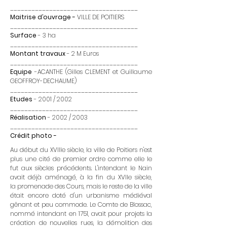
____________________________________
Maitrise d’ouvrage -
VILLE DE POITIERS
____________________________________
Surface
- 3 ha
____________________________________
Montant travaux
- 2 M Euros
____________________________________
Equipe
-ACANTHE (Gilles CLEMENT et Guillaume
GEOFFROY-DECHAUME)
____________________________________
Etudes
- 2001 / 2002
____________________________________
Réalisation
- 2002 / 2003
____________________________________
Crédit photo -
Au début du XVIII
e siècle
, la ville de
Poitiers
n'est
plus une cité de premier ordre comme elle le
fut aux siècles précédents. L'
intendant
le Nain
avait déjà aménagé, à la fin du XVII
e siècle
,
la
promenade des Cours
, mais le reste de la ville
était encore doté d'un
urbanisme
médiéval
gênant et peu commode. Le C
omte de Blossac
,
nommé intendant en
1751
, avait pour projets la
création de nouvelles rues, la démolition des