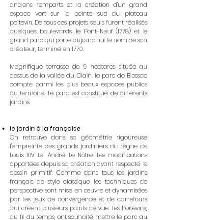
anciens
remparts
et la création d'un grand
espace vert sur la pointe sud du plateau
poitevin. De tous ces projets, seuls furent réalisés
quelques boulevards, le Pont-Neuf (1778) et le
grand parc qui porte aujourd'hui le nom de son
créateur, terminé en 1770.
Magnifique terrasse de 9 hectares située au
dessus de la vallée du Clain, le parc de Blossac
compte parmi les plus beaux espaces publics
du territoire. Le parc est constitué de différents
jardins.
le jardin à la française
On retrouve dans sa géométrie rigoureuse
l'empreinte des grands jardiniers du règne de
Louis XIV tel André Le Nôtre. Les modifications
apportées depuis sa création ayant respecté le
dessin primitif. Comme dans tous les jardins
français de style classique, les techniques de
perspective sont mise en œuvre et dynamisées
par les jeux de convergence et de carrefours
qui créent plusieurs points de vue. Les Poitevins,
au fil du temps, ont souhaité mettre le parc au